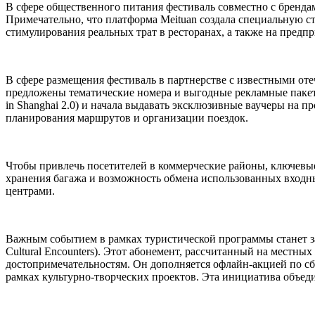
В сфере общественного питания фестиваль совместно с бренда
Примечательно, что платформа Meituan создала специальную с
стимулирования реальных трат в ресторанах, а также на предпр
В сфере размещения фестиваль в партнерстве с известными от
предложены тематические номера и выгодные рекламные пакеты
in Shanghai 2.0) и начала выдавать эксклюзивные ваучеры на п
планирования маршрутов и организации поездок.
Чтобы привлечь посетителей в коммерческие районы, ключевы
хранения багажа и возможность обмена использованных входн
центрами.
Важным событием в рамках туристической программы станет за
Cultural Encounters). Этот абонемент, рассчитанный на местны
достопримечательностям. Он дополняется офлайн-акцией по сб
рамках культурно-творческих проектов. Эта инициатива объед