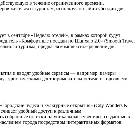
 действующую в течение ограниченного времени.
еров жителям и туристам, используя онлайн-субсидии для
т в сентябре «Неделю отелей», в рамках которой будут
водитель «Комфортные поездки по Шанхаю 2.0» (Smooth Travel
тельного туризма, предлагая комплексное решение для
иятия и вводят удобные сервисы — например, камеры
жду туристическими достопримечательностями и торговыми
Городские чудеса и культурные открытия» (City Wonders &
спечивает удобный доступ к различным
ть собранные оттиски на уникальные сувениры, созданные в
 наследием города посредством интерактивных форматов.