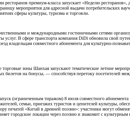
ми ресторанов премиум-класса запускает «Неделю ресторанов»,
траницу мероприятия для адресной выдачи потребительских вауч
иятиях сферы культуры, туризма и торговли.
ечественными и международными гостиничными сетями организуе
 услуг. В сфере транспорта компания DiDi обновила свой путе
роезд владельцам совместного абонемента для культурно-познава
е торговые зоны Шанхая запускают тематические летние меропр
ых билетов на бонусы, — способствуя перетоку посетителей ме
пуск (ограниченным тиражом) 8 июля совместного абонемента «
х жителей, семьи, приезжих туристов и ценителей культуры, обе
ору печатей «Китай в древней поэзии»: участники могут обменя
иняет городские локации через поэзию и знакомит с культурным