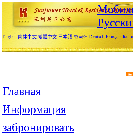
Мобиль
Русски
English
简体中文
繁體中文
日本語
한국어
Deutsch
Français
Itali
Главная
Информация
забронировать