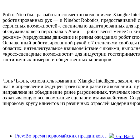
Робот Nico был разработан совместно компаниями Xiangke Int
роботизированных рук — и Ninebot Robotics, предоставившей с
сервисных возможностей», специально адаптированных для кр
обслуживающего персонала в Азии — робот весит менее 55 ки
режиме» (чередующем движение и режим ожидания) робот спосо
Оснащенный роботизированной рукой с 7 степенями свободы (и
областях: интеллектуальное взаимодействие с людьми, выполне
«кросс-сценарные возможности» для индустрии гостеприимства
гостиничных номеров и общественных коридоров.
Чэнь Чжэнь, основатель компании Xiangke Intelligent, заявил
шаг в определении будущей траектории развития компании: п
направлена на объединение ранее разрозненных, точечных ин
охватывающую все возможные сценарии взаимодействия. Созд
широкому кругу клиентов из различных отраслей модернизиров
Prev:Во время первомайских праздников по железной дороге в дельте реки Янцзы было перевезено более 21,38 миллиона пассажиров.
Go Back