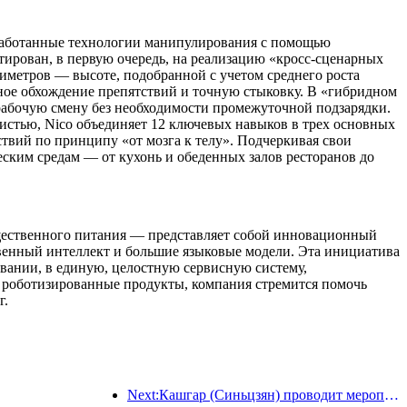
азработанные технологии манипулирования с помощью
тирован, в первую очередь, на реализацию «кросс-сценарных
иметров — высоте, подобранной с учетом среднего роста
ное обхождение препятствий и точную стыковку. В «гибридном
рабочую смену без необходимости промежуточной подзарядки.
истью, Nico объединяет 12 ключевых навыков в трех основных
твий по принципу «от мозга к телу». Подчеркивая свои
ским средам — от кухонь и обеденных залов ресторанов до
общественного питания — представляет собой инновационный
венный интеллект и большие языковые модели. Эта инициатива
вании, в единую, целостную сервисную систему,
 роботизированные продукты, компания стремится помочь
г.
Next:Кашгар (Синьцзян) проводит мероприятие по продвижению туризма с целью содействия межэтническому обмену.