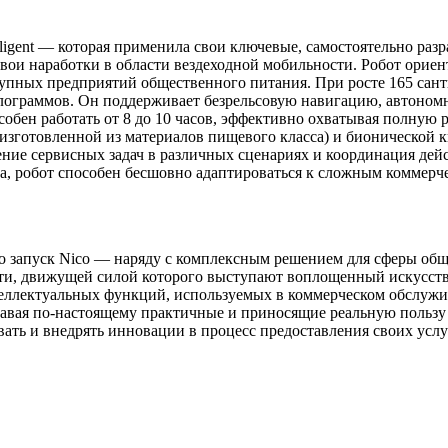
elligent — которая применила свои ключевые, самостоятельно р
вои наработки в области вездеходной мобильности. Робот ориен
упных предприятий общественного питания. При росте 165 сант
лограммов. Он поддерживает безрельсовую навигацию, автоном
бен работать от 8 до 10 часов, эффективно охватывая полную 
зготовленной из материалов пищевого класса) и бионической к
ние сервисных задач в различных сценариях и координация дейс
, робот способен бесшовно адаптироваться к сложным коммерче
, что запуск Nico — наряду с комплексным решением для сферы 
ути, движущей силой которого выступают воплощенный искусст
теллектуальных функций, используемых в коммерческом обслужи
авая по-настоящему практичные и приносящие реальную пользу
ать и внедрять инновации в процесс предоставления своих услу