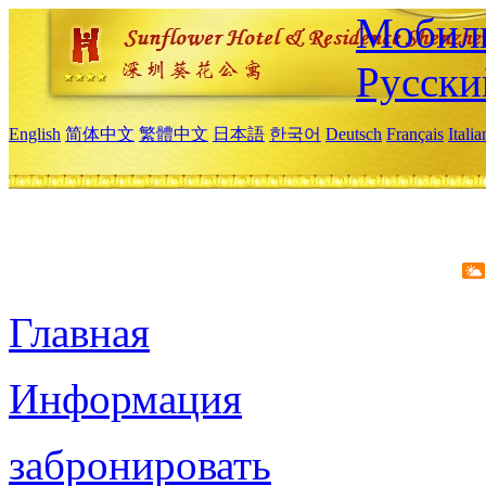
Мобиль
Русски
English
简体中文
繁體中文
日本語
한국어
Deutsch
Français
Itali
Главная
Информация
забронировать