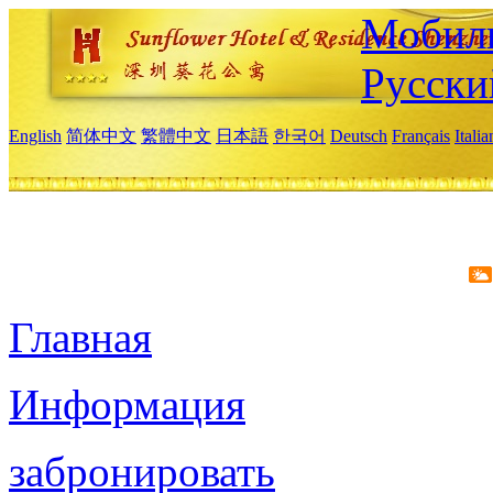
Мобиль
Русски
English
简体中文
繁體中文
日本語
한국어
Deutsch
Français
Itali
Главная
Информация
забронировать