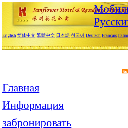
Мобиль
Русски
English
简体中文
繁體中文
日本語
한국어
Deutsch
Français
Itali
Главная
Информация
забронировать