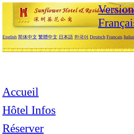
Versio
Françai
English
简体中文
繁體中文
日本語
한국어
Deutsch
Français
Itali
Accueil
Hôtel Infos
Réserver