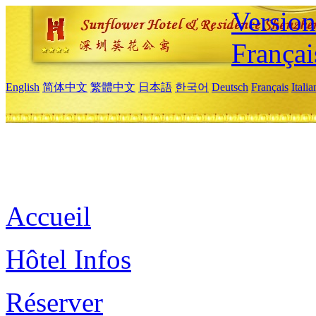
Versio
Françai
English
简体中文
繁體中文
日本語
한국어
Deutsch
Français
Itali
Accueil
Hôtel Infos
Réserver