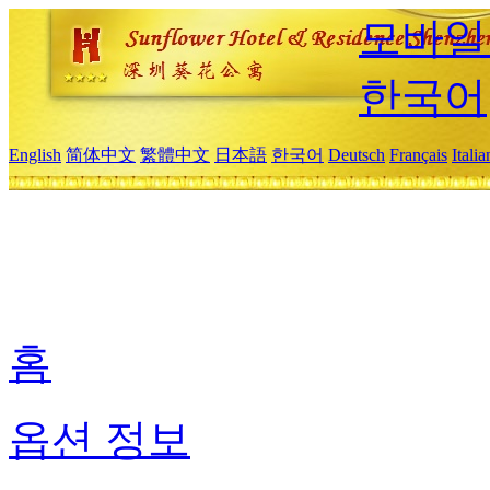
모바일
한국어
English
简体中文
繁體中文
日本語
한국어
Deutsch
Français
Itali
홈
옵션 정보