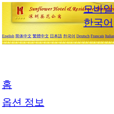
모바일
한국어
English
简体中文
繁體中文
日本語
한국어
Deutsch
Français
Itali
홈
옵션 정보