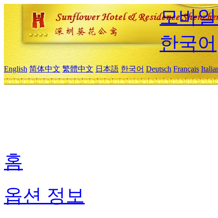
모바일
한국어
English
简体中文
繁體中文
日本語
한국어
Deutsch
Français
Itali
홈
옵션 정보