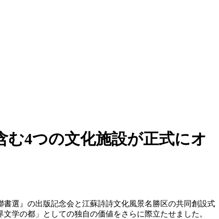
含む4つの文化施設が正式にオ
詩聯書選』の出版記念会と江蘇詩詩文化風景名勝区の共同創設式
界文学の都」としての独自の価値をさらに際立たせました。