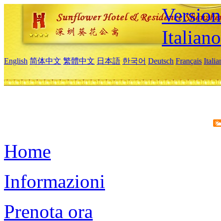
Version
Italiano
English
简体中文
繁體中文
日本語
한국어
Deutsch
Français
Itali
Home
Informazioni
Prenota ora