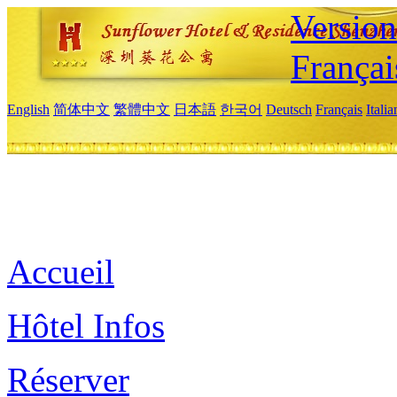
Versio
Françai
English
简体中文
繁體中文
日本語
한국어
Deutsch
Français
Itali
Accueil
Hôtel Infos
Réserver