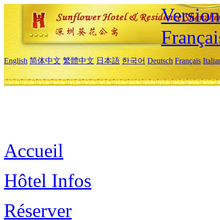
Versio
Françai
English
简体中文
繁體中文
日本語
한국어
Deutsch
Français
Itali
Accueil
Hôtel Infos
Réserver