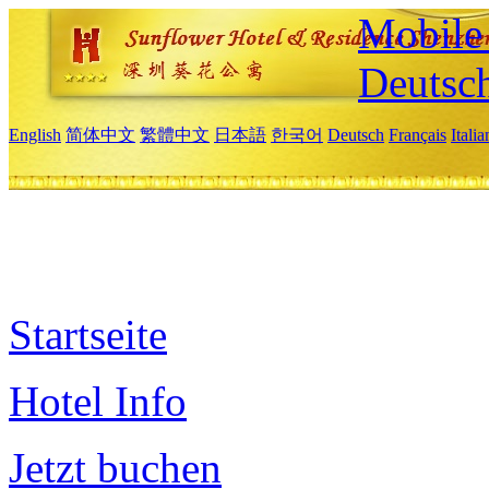
Mobile 
Deutsc
English
简体中文
繁體中文
日本語
한국어
Deutsch
Français
Itali
Startseite
Hotel Info
Jetzt buchen