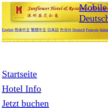
Mobile 
Deutsc
English
简体中文
繁體中文
日本語
한국어
Deutsch
Français
Itali
Startseite
Hotel Info
Jetzt buchen