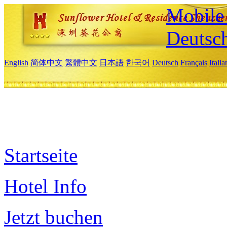
Mobile 
Deutsc
English
简体中文
繁體中文
日本語
한국어
Deutsch
Français
Itali
Startseite
Hotel Info
Jetzt buchen