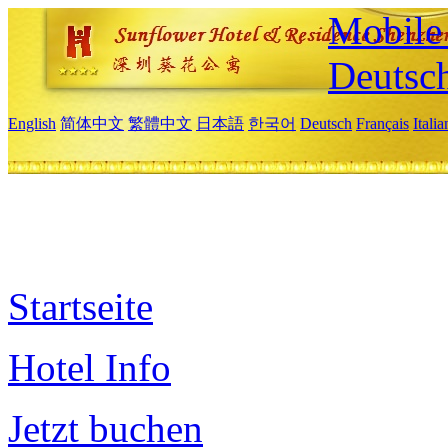
Mobile 
Deutsc
English
简体中文
繁體中文
日本語
한국어
Deutsch
Français
Itali
Startseite
Hotel Info
Jetzt buchen