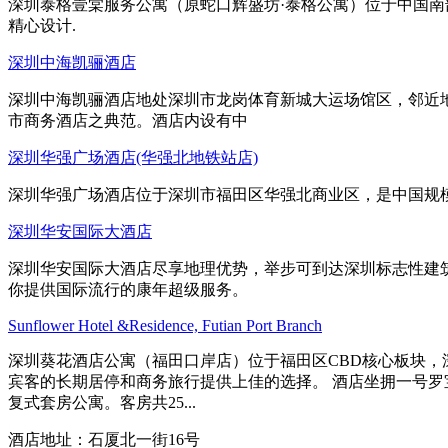
深圳泰格壹棠服务公寓（原蛇口辉盛坊·泰格公寓）位于中国
精心设计.
深圳中海凯骊酒店
深圳中海凯骊酒店地处深圳市龙岗体育新城大运场馆区，邻近
市商务酒店之典范。酒店内设有中
深圳华强广场酒店(华强北地铁站店)
深圳华强广场酒店位于深圳市福田区华强北商业区，是中国规
深圳华安国际大酒店
深圳华安国际大酒店尽享地理优势，举步可到达深圳标志性建
你提供国际流行的康年超级服务。
Sunflower Hotel &Residence, Futian Port Branch
深圳葵花酒店公寓（福田口岸店）位于福田区CBD核心板块，
宾客的长期居停和商务旅行提供上佳的选择。 酒店坐拥一号罗
复式套房公寓。客房共25...
酒店地址：石厦北一街16号