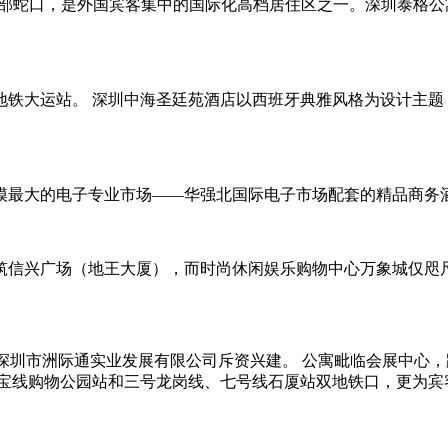
南部蛇口，是外国宾客集中的国际化高档居住区之一。深圳泰格
地铁大运站。 深圳中海圣廷苑酒店以西班牙典雅风格为设计主题
模最大的电子专业市场——华强北国际电子市场配套的精品商务
筑信兴广场（地王大厦），而时尚休闲娱乐购物中心万象城仅咫尺
深圳市洲际通实业发展有限公司斥资兴建。 公寓毗临会展中心
宝线购物公园站和三号龙岗线、七号线石厦站双地铁口，更为宾